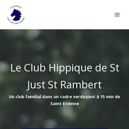
Aller
au
contenu
Le Club Hippique de St
Just St Rambert
Un club familial dans un cadre verdoyant à 15 min de
Saint Etienne