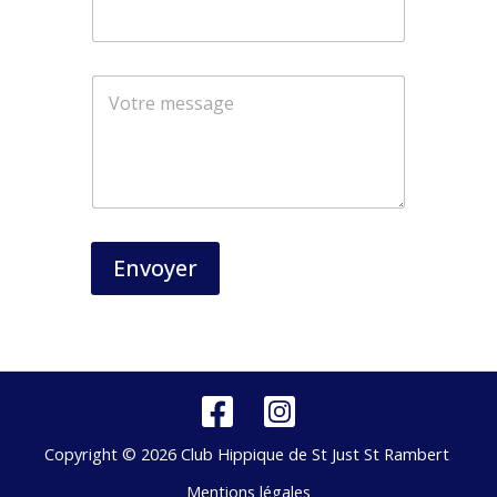
m
Envoyer
Copyright © 2026 Club Hippique de St Just St Rambert
Mentions légales