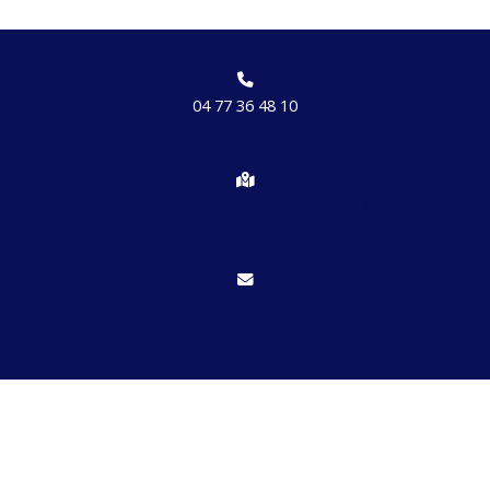
04 77 36 48 10
Chemin des brosses, hameau de Etrat 42170 St Just St Rambert
Nous écrire