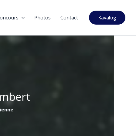
oncours
Photos
Contact
Kavalog
ambert
tienne