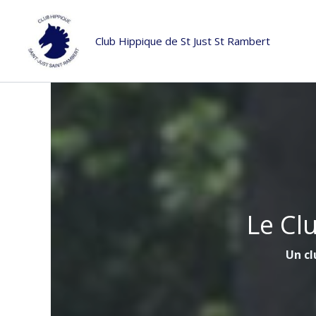
Aller
au
Club Hippique de St Just St Rambert
contenu
Le Cl
Un cl