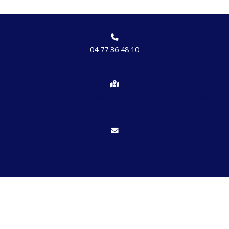
04 77 36 48 10
Chemin des brosses, hameau de Etrat 42170 St Just St Rambert
Nous écrire