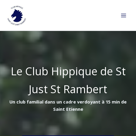
Aller
au
contenu
Le Club Hippique de St
Just St Rambert
Un club familial dans un cadre verdoyant à 15 min de
Saint Etienne