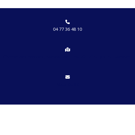
04 77 36 48 10
Chemin des brosses, hameau de Etrat 42170 St Just St Rambert
Nous écrire