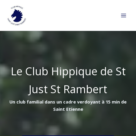
Aller
au
contenu
Le Club Hippique de St
Just St Rambert
Un club familial dans un cadre verdoyant à 15 min de
Saint Etienne