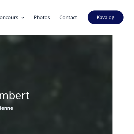
oncours
Photos
Contact
Kavalog
ambert
tienne