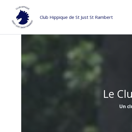
Aller
au
Club Hippique de St Just St Rambert
contenu
Le Cl
Un cl