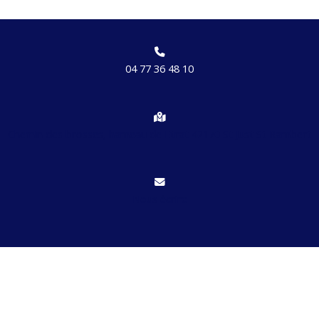
04 77 36 48 10
Chemin des brosses, hameau de Etrat 42170 St Just St Rambert
Nous écrire