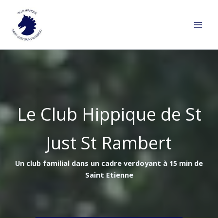
Aller
au
contenu
Le Club Hippique de St
Just St Rambert
Un club familial dans un cadre verdoyant à 15 min de
Saint Etienne