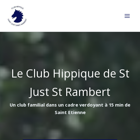
Aller
au
contenu
Le Club Hippique de St
Just St Rambert
Un club familial dans un cadre verdoyant à 15 min de
Saint Etienne