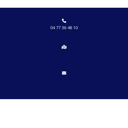
04 77 36 48 10
Chemin des brosses, hameau de Etrat 42170 St Just St Rambert
Nous écrire