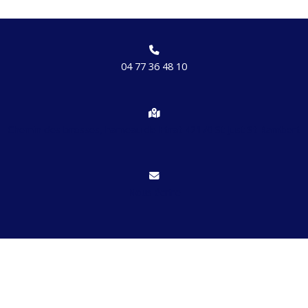
04 77 36 48 10
Chemin des brosses, hameau de Etrat 42170 St Just St Rambert
Nous écrire