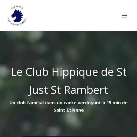
Aller
au
contenu
Le Club Hippique de St
Just St Rambert
Un club familial dans un cadre verdoyant à 15 min de
Saint Etienne