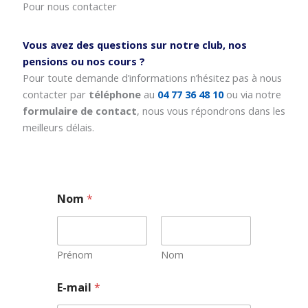
Pour nous contacter
Vous avez des questions sur notre club, nos
pensions ou nos cours ?
Pour toute demande d’informations n’hésitez pas à nous
contacter par
téléphone
au
04 77 36 48 10
ou via notre
formulaire de contact
, nous vous répondrons dans les
meilleurs délais.
Nom
*
Prénom
Nom
E
E-mail
*
-
m