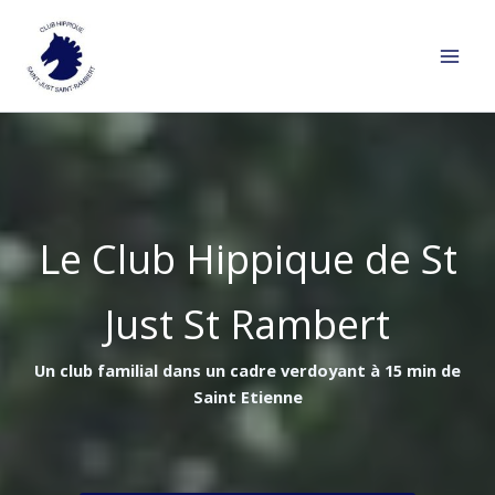
Aller
au
contenu
Le Club Hippique de St
Just St Rambert
Un club familial dans un cadre verdoyant à 15 min de
Saint Etienne