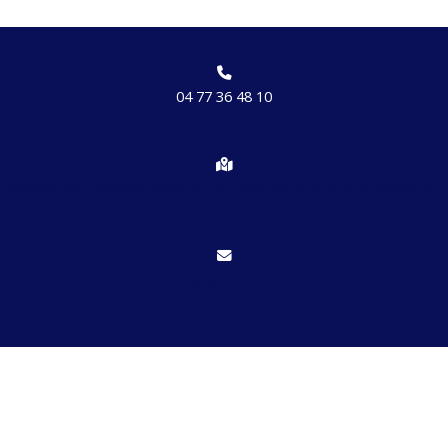
04 77 36 48 10
Chemin des brosses, hameau de Etrat 42170 St Just St Rambert
Nous écrire