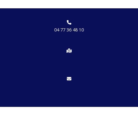
04 77 36 48 10
Chemin des brosses, hameau de Etrat 42170 St Just St Rambert
Nous écrire