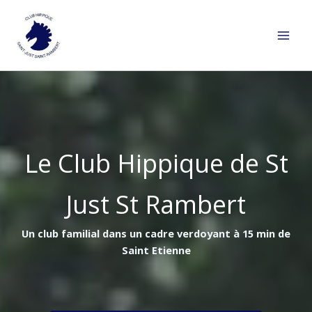
Aller
au
contenu
Le Club Hippique de St
Just St Rambert
Un club familial dans un cadre verdoyant à 15 min de
Saint Etienne