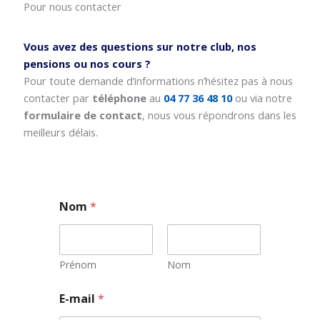
Pour nous contacter
Vous avez des questions sur notre club, nos
pensions ou nos cours ?
Pour toute demande d’informations n’hésitez pas à nous
contacter par
téléphone
au
04 77 36 48 10
ou via notre
formulaire de contact
, nous vous répondrons dans les
meilleurs délais.
Nom
*
Prénom
Nom
N
E-mail
*
o
m