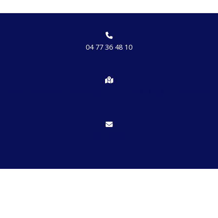
04 77 36 48 10
Chemin des brosses, hameau de Etrat 42170 St Just St Rambert
Nous écrire