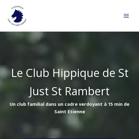
Aller
au
contenu
Le Club Hippique de St
Just St Rambert
Un club familial dans un cadre verdoyant à 15 min de
Saint Etienne