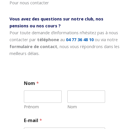
Pour nous contacter
Vous avez des questions sur notre club, nos
pensions ou nos cours ?
Pour toute demande d’informations n’hésitez pas à nous
contacter par
téléphone
au
04 77 36 48 10
ou via notre
formulaire de contact
, nous vous répondrons dans les
meilleurs délais.
Nom
*
Prénom
Nom
E
E-mail
*
-
m