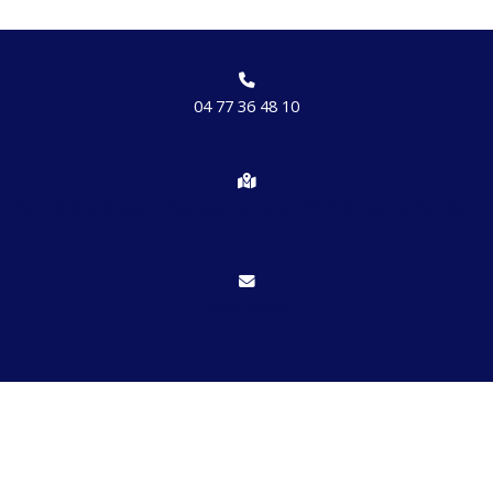
04 77 36 48 10
Chemin des brosses, hameau de Etrat 42170 St Just St Rambert
Nous écrire