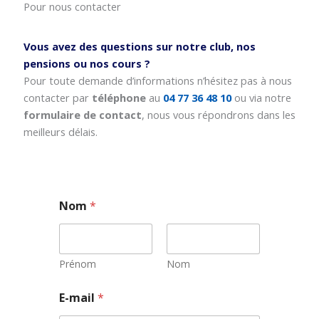
Pour nous contacter
Vous avez des questions sur notre club, nos
pensions ou nos cours ?
Pour toute demande d’informations n’hésitez pas à nous
contacter par
téléphone
au
04 77 36 48 10
ou via notre
formulaire de contact
, nous vous répondrons dans les
meilleurs délais.
Nom
*
Prénom
Nom
N
E-mail
*
o
m