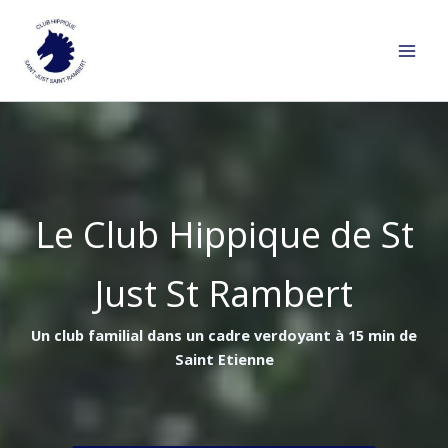
Aller
au
contenu
Le Club Hippique de St
Just St Rambert
Un club familial dans un cadre verdoyant à 15 min de
Saint Etienne