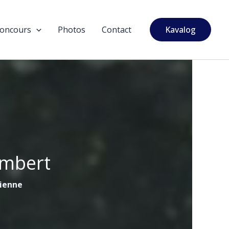
oncours
Photos
Contact
Kavalog
ambert
tienne