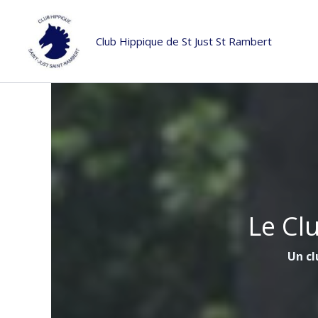
Aller
au
Club Hippique de St Just St Rambert
contenu
Le Cl
Un cl