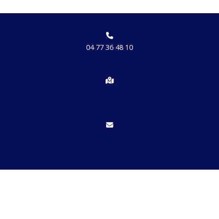
04 77 36 48 10
Chemin des brosses, hameau de Etrat 42170 St Just St Rambert
Nous écrire