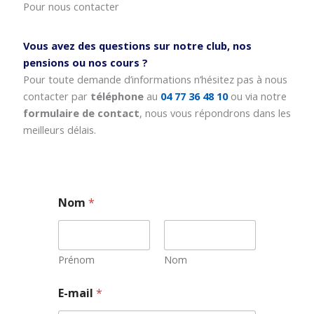
Pour nous contacter
Vous avez des questions sur notre club, nos
pensions ou nos cours ?
Pour toute demande d’informations n’hésitez pas à nous
contacter par
téléphone
au
04 77 36 48 10
ou via notre
formulaire de contact
, nous vous répondrons dans les
meilleurs délais.
Nom
*
Prénom
Nom
N
E-mail
*
o
m