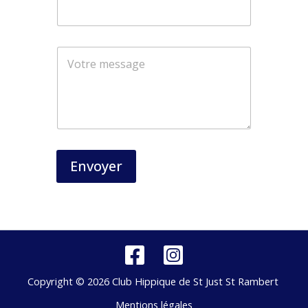
N
o
m
Envoyer
Copyright © 2026 Club Hippique de St Just St Rambert
Mentions légales