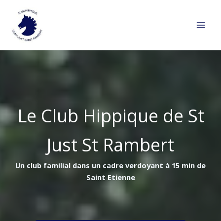
Aller
au
contenu
Le Club Hippique de St
Just St Rambert
Un club familial dans un cadre verdoyant à 15 min de
Saint Etienne