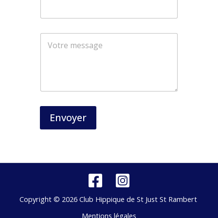
E
-
m
a
i
l
N
o
m
E
Envoyer
-
m
a
i
l
Copyright © 2026 Club Hippique de St Just St Rambert
Mentions légales