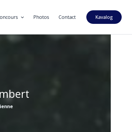
oncours
Photos
Contact
Kavalog
ambert
tienne