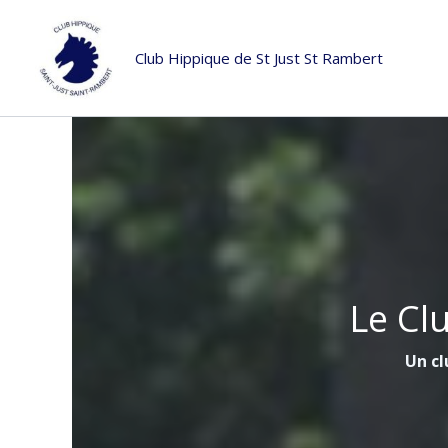
Aller
au
Club Hippique de St Just St Rambert
contenu
Le Cl
Un cl