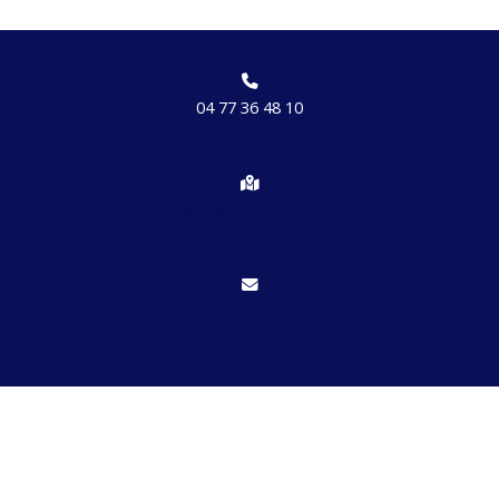
04 77 36 48 10
Chemin des brosses, hameau de Etrat 42170 St Just St Rambert
Nous écrire