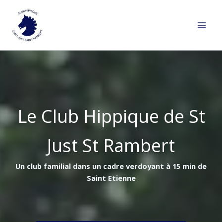
Aller
au
contenu
Le Club Hippique de St
Just St Rambert
Un club familial dans un cadre verdoyant à 15 min de
Saint Etienne