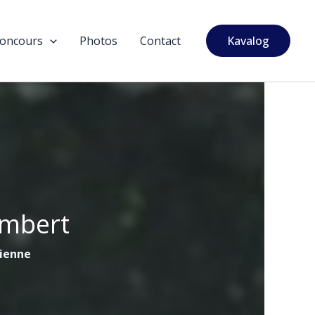
oncours
Photos
Contact
Kavalog
ambert
tienne