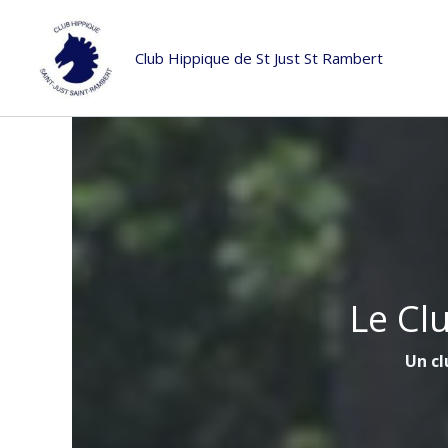
Aller
au
Club Hippique de St Just St Rambert
contenu
Le Cl
Un cl