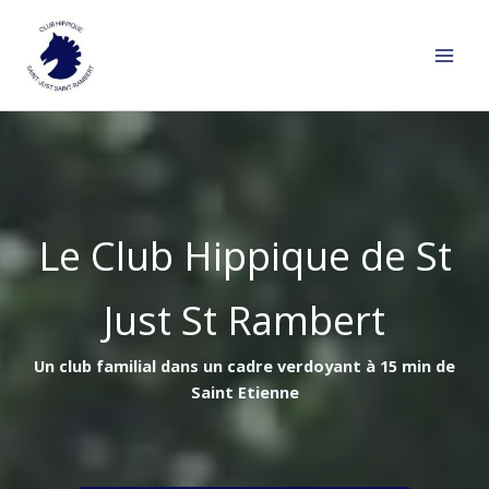
Aller
au
contenu
Le Club Hippique de St
Just St Rambert
Un club familial dans un cadre verdoyant à 15 min de
Saint Etienne