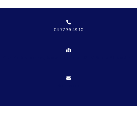
04 77 36 48 10
Chemin des brosses, hameau de Etrat 42170 St Just St Rambert
Nous écrire