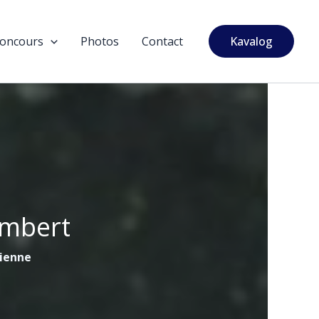
oncours
Photos
Contact
Kavalog
ambert
tienne