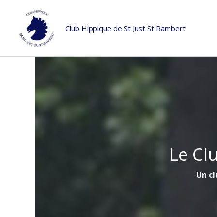
Aller
au
Club Hippique de St Just St Rambert
contenu
Le Cl
Un cl