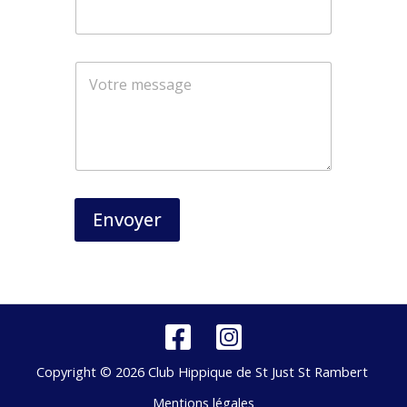
-
m
a
i
l
Envoyer
Copyright © 2026 Club Hippique de St Just St Rambert
Mentions légales