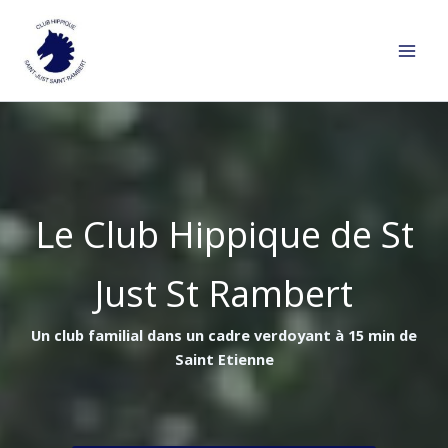
Aller
au
contenu
Le Club Hippique de St
Just St Rambert
Un club familial dans un cadre verdoyant à 15 min de
Saint Etienne