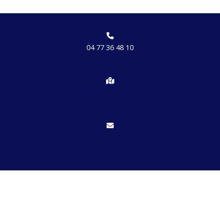
04 77 36 48 10
Chemin des brosses, hameau de Etrat 42170 St Just St Rambert
Nous écrire