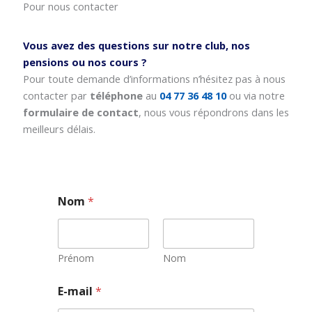
Pour nous contacter
Vous avez des questions sur notre club, nos
pensions ou nos cours ?
Pour toute demande d’informations n’hésitez pas à nous
contacter par
téléphone
au
04 77 36 48 10
ou via notre
formulaire de contact
, nous vous répondrons dans les
meilleurs délais.
Nom
*
Prénom
Nom
E
E-mail
*
-
m