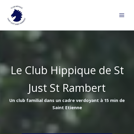
Aller
au
contenu
Le Club Hippique de St
Just St Rambert
Un club familial dans un cadre verdoyant à 15 min de
Saint Etienne