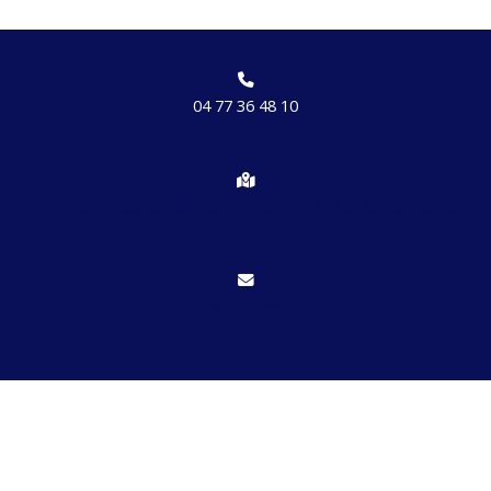
04 77 36 48 10
Chemin des brosses, hameau de Etrat 42170 St Just St Rambert
Nous écrire