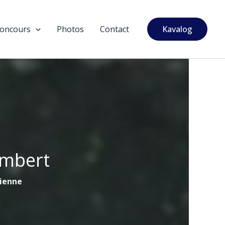
oncours
Photos
Contact
Kavalog
ambert
tienne