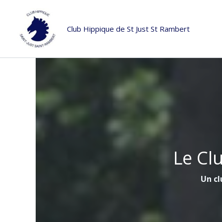
Aller
au
Club Hippique de St Just St Rambert
contenu
Le Cl
Un cl