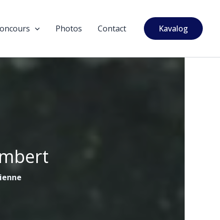
oncours
Photos
Contact
Kavalog
ambert
tienne