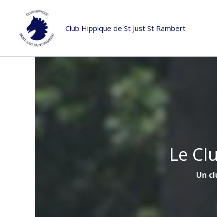
Aller
au
Club Hippique de St Just St Rambert
contenu
Le Cl
Un cl