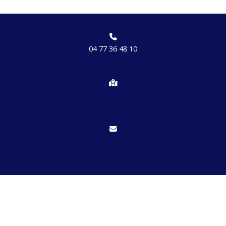
04 77 36 48 10
Chemin des brosses, hameau de Etrat 42170 St Just St Rambert
Nous écrire