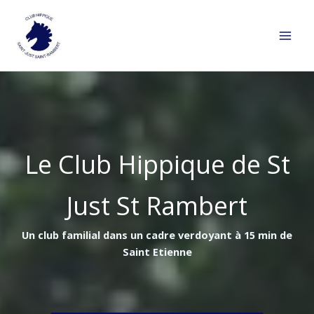
Aller
au
contenu
Le Club Hippique de St
Just St Rambert
Un club familial dans un cadre verdoyant à 15 min de
Saint Etienne