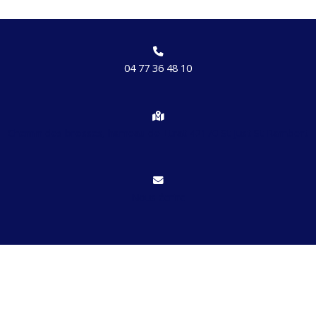
04 77 36 48 10
Chemin des brosses, hameau de Etrat 42170 St Just St Rambert
Nous écrire