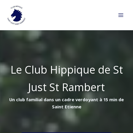
Aller
au
contenu
Le Club Hippique de St
Just St Rambert
Un club familial dans un cadre verdoyant à 15 min de
Saint Etienne