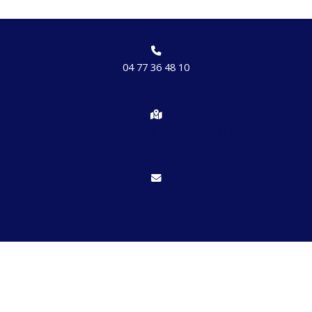
04 77 36 48 10
Chemin des brosses, hameau de Etrat 42170 St Just St Rambert
Nous écrire