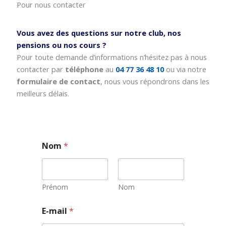
Pour nous contacter
Vous avez des questions sur notre club, nos
pensions ou nos cours ?
Pour toute demande d’informations n’hésitez pas à nous
contacter par
téléphone
au
04 77 36 48 10
ou via notre
formulaire de contact
, nous vous répondrons dans les
meilleurs délais.
Nom
*
Prénom
Nom
E
E-mail
*
-
m