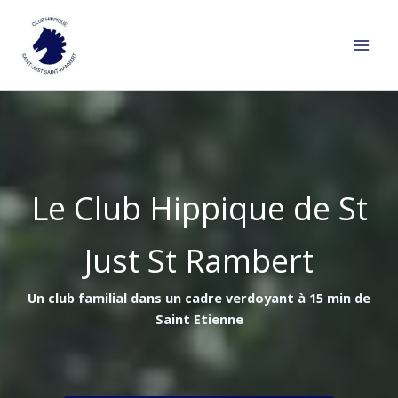
Aller
au
contenu
Le Club Hippique de St
Just St Rambert
Un club familial dans un cadre verdoyant à 15 min de
Saint Etienne