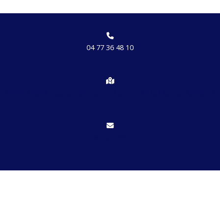
04 77 36 48 10
Chemin des brosses, hameau de Etrat 42170 St Just St Rambert
Nous écrire