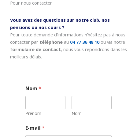
Pour nous contacter
Vous avez des questions sur notre club, nos
pensions ou nos cours ?
Pour toute demande d’informations n’hésitez pas à nous
contacter par
téléphone
au
04 77 36 48 10
ou via notre
formulaire de contact
, nous vous répondrons dans les
meilleurs délais.
Nom
*
Prénom
Nom
E
E-mail
*
-
m