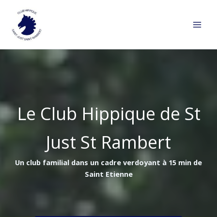
Aller
au
contenu
Le Club Hippique de St
Just St Rambert
Un club familial dans un cadre verdoyant à 15 min de
Saint Etienne