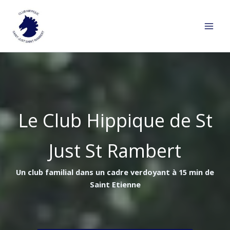
Aller
au
contenu
Le Club Hippique de St
Just St Rambert
Un club familial dans un cadre verdoyant à 15 min de
Saint Etienne