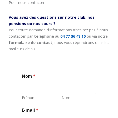
Pour nous contacter
Vous avez des questions sur notre club, nos
pensions ou nos cours ?
Pour toute demande d’informations n’hésitez pas à nous
contacter par
téléphone
au
04 77 36 48 10
ou via notre
formulaire de contact
, nous vous répondrons dans les
meilleurs délais.
Nom
*
Prénom
Nom
E
E-mail
*
-
m