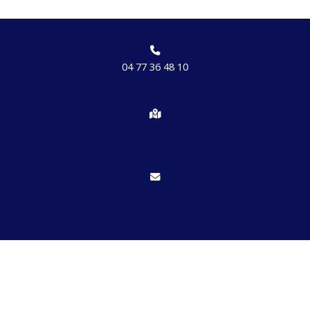
04 77 36 48 10
Chemin des brosses, hameau de Etrat 42170 St Just St Rambert
Nous écrire