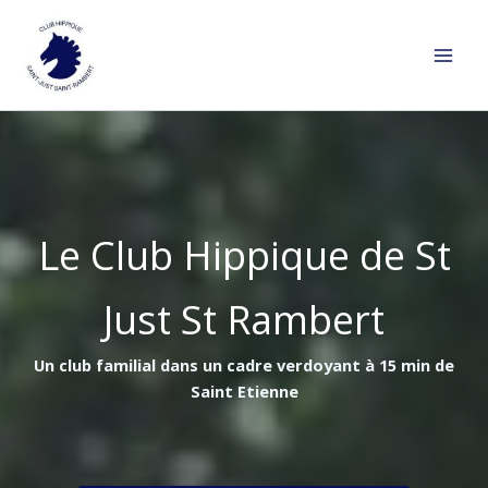
Aller
au
contenu
Le Club Hippique de St
Just St Rambert
Un club familial dans un cadre verdoyant à 15 min de
Saint Etienne