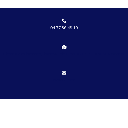
04 77 36 48 10
Chemin des brosses, hameau de Etrat 42170 St Just St Rambert
Nous écrire