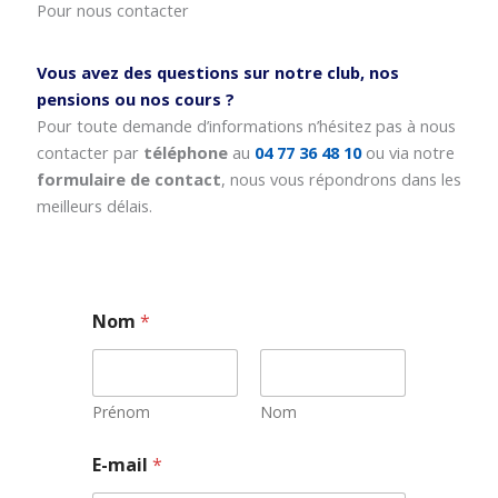
Pour nous contacter
Vous avez des questions sur notre club, nos
pensions ou nos cours ?
Pour toute demande d’informations n’hésitez pas à nous
contacter par
téléphone
au
04 77 36 48 10
ou via notre
formulaire de contact
, nous vous répondrons dans les
meilleurs délais.
Nom
*
Prénom
Nom
E
E-mail
*
-
m