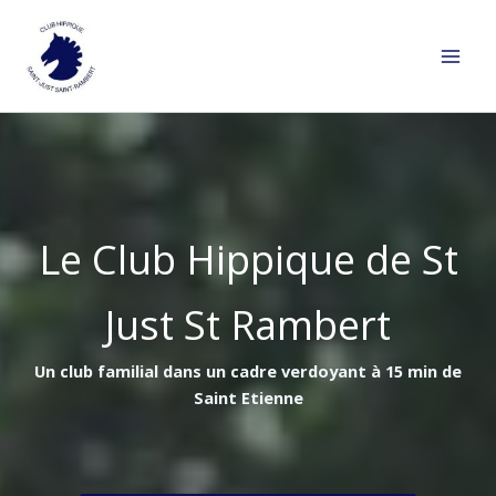
Aller
au
contenu
Le Club Hippique de St
Just St Rambert
Un club familial dans un cadre verdoyant à 15 min de
Saint Etienne