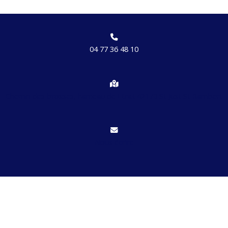
04 77 36 48 10
Chemin des brosses, hameau de Etrat 42170 St Just St Rambert
Nous écrire