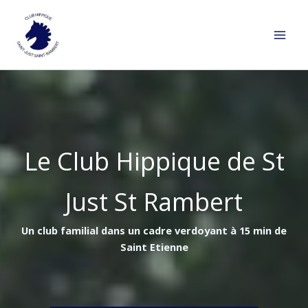
Aller
au
contenu
Le Club Hippique de St
Just St Rambert
Un club familial dans un cadre verdoyant à 15 min de
Saint Etienne