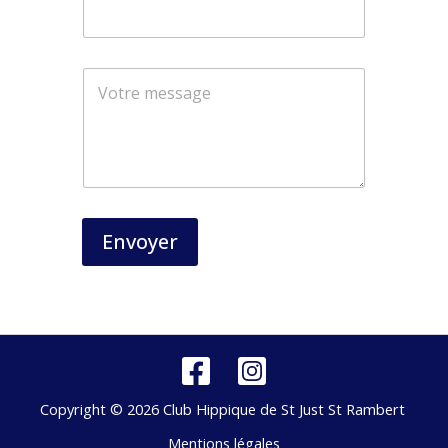
*
N
o
m
*
Envoyer
Copyright © 2026 Club Hippique de St Just St Rambert
Mentions légales