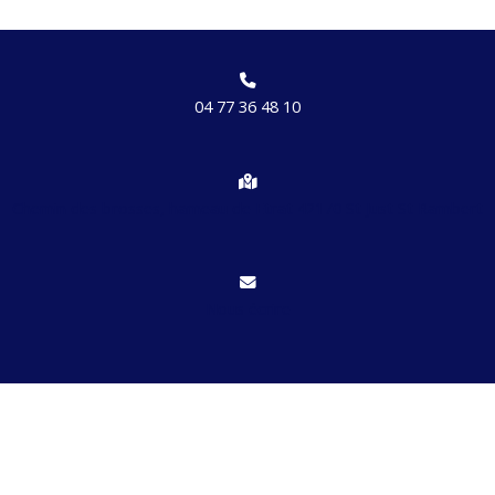
04 77 36 48 10
Chemin des brosses, hameau de Etrat 42170 St Just St Rambert
Nous écrire