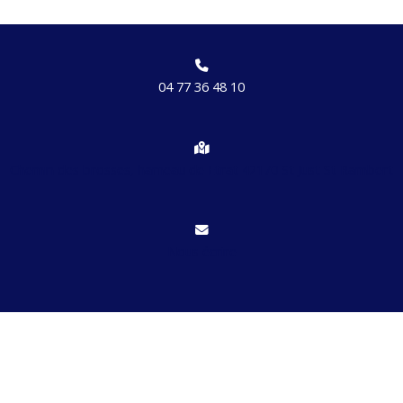
04 77 36 48 10
Chemin des brosses, hameau de Etrat 42170 St Just St Rambert
Nous écrire