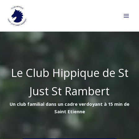
Aller
au
contenu
Le Club Hippique de St
Just St Rambert
Un club familial dans un cadre verdoyant à 15 min de
Saint Etienne