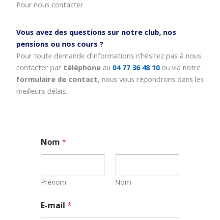
Pour nous contacter
Vous avez des questions sur notre club, nos
pensions ou nos cours ?
Pour toute demande d’informations n’hésitez pas à nous
contacter par
téléphone
au
04 77 36 48 10
ou via notre
formulaire de contact
, nous vous répondrons dans les
meilleurs délais.
Nom
*
Prénom
Nom
N
E-mail
*
o
m