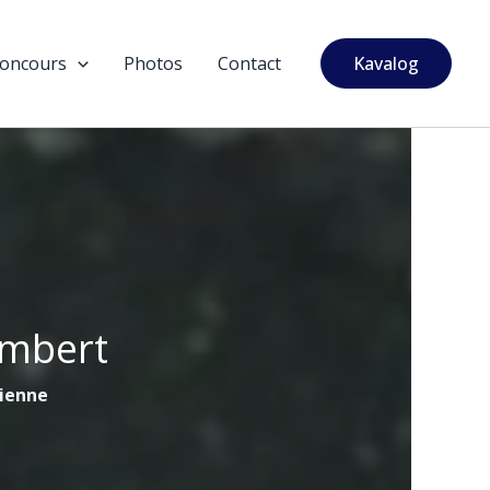
oncours
Photos
Contact
Kavalog
ambert
tienne