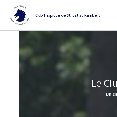
Aller
au
Club Hippique de St Just St Rambert
contenu
Le Cl
Un cl