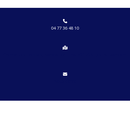
04 77 36 48 10
Chemin des brosses, hameau de Etrat 42170 St Just St Rambert
Nous écrire