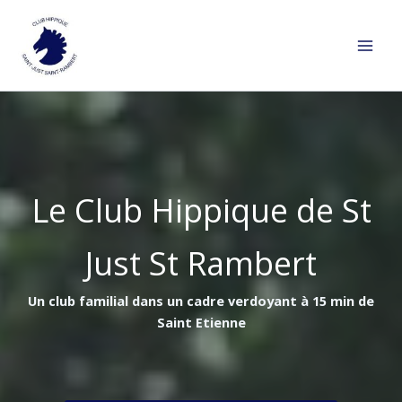
Aller
au
contenu
Le Club Hippique de St
Just St Rambert
Un club familial dans un cadre verdoyant à 15 min de
Saint Etienne