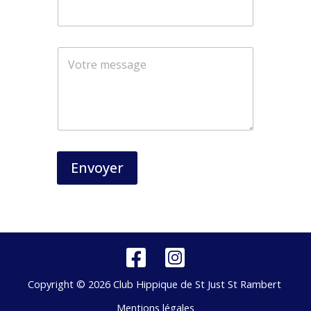
*
Envoyer
Copyright © 2026 Club Hippique de St Just St Rambert
Mentions légales