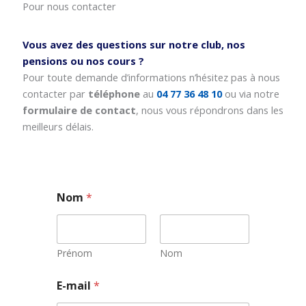
Pour nous contacter
Vous avez des questions sur notre club, nos
pensions ou nos cours ?
Pour toute demande d’informations n’hésitez pas à nous
contacter par
téléphone
au
04 77 36 48 10
ou via notre
formulaire de contact
, nous vous répondrons dans les
meilleurs délais.
Nom
*
Prénom
Nom
N
E-mail
*
o
m