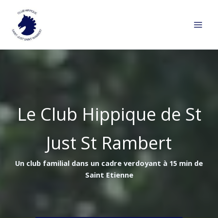
Aller
au
contenu
Le Club Hippique de St
Just St Rambert
Un club familial dans un cadre verdoyant à 15 min de
Saint Etienne