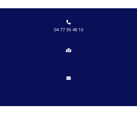
04 77 36 48 10
Chemin des brosses, hameau de Etrat 42170 St Just St Rambert
Nous écrire