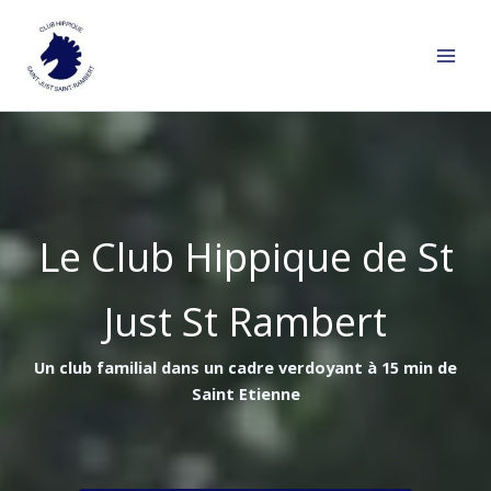
Aller
au
contenu
Le Club Hippique de St
Just St Rambert
Un club familial dans un cadre verdoyant à 15 min de
Saint Etienne