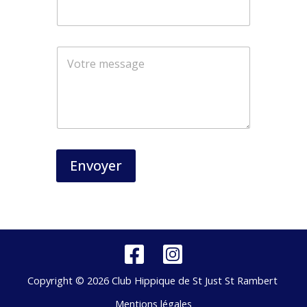
m
a
i
l
Envoyer
Copyright © 2026 Club Hippique de St Just St Rambert
Mentions légales