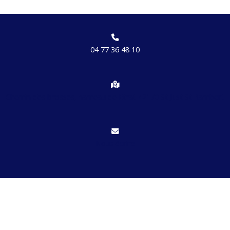
04 77 36 48 10
Chemin des brosses, hameau de Etrat 42170 St Just St Rambert
Nous écrire