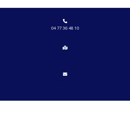
04 77 36 48 10
Chemin des brosses, hameau de Etrat 42170 St Just St Rambert
Nous écrire