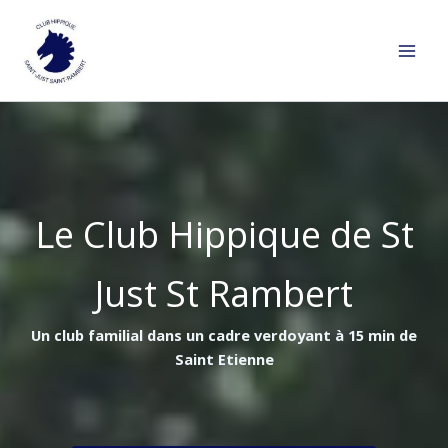
Aller
au
contenu
Le Club Hippique de St
Just St Rambert
Un club familial dans un cadre verdoyant à 15 min de
Saint Etienne