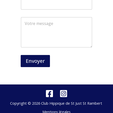
*
*
Envoyer
Copyright © 2026 Club Hippique de St Just St Rambert
Mentions légales