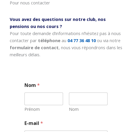
Pour nous contacter
Vous avez des questions sur notre club, nos
pensions ou nos cours ?
Pour toute demande d’informations n’hésitez pas à nous
contacter par
téléphone
au
04 77 36 48 10
ou via notre
formulaire de contact
, nous vous répondrons dans les
meilleurs délais.
Nom
*
Prénom
Nom
N
E-mail
*
o
m