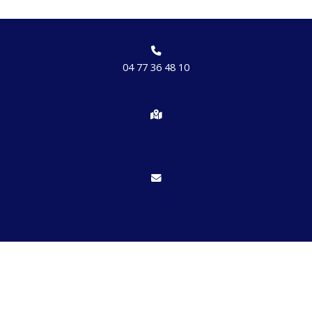
04 77 36 48 10
Chemin des brosses, hameau de Etrat 42170 St Just St Rambert
Nous écrire