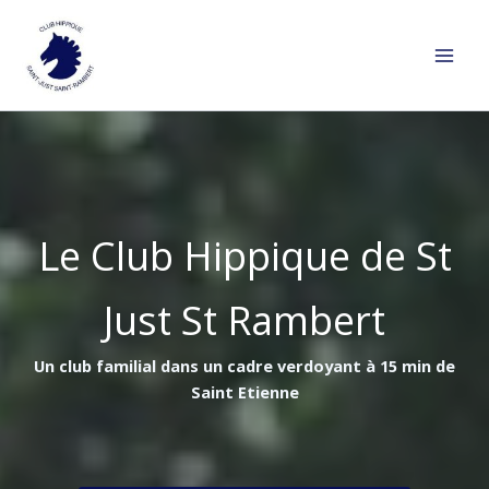
Aller
au
contenu
Le Club Hippique de St
Just St Rambert
Un club familial dans un cadre verdoyant à 15 min de
Saint Etienne