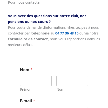
Pour nous contacter
Vous avez des questions sur notre club, nos
pensions ou nos cours ?
Pour toute demande d’informations n’hésitez pas à nous
contacter par
téléphone
au
04 77 36 48 10
ou via notre
formulaire de contact
, nous vous répondrons dans les
meilleurs délais.
Nom
*
Prénom
Nom
E
E-mail
*
-
m