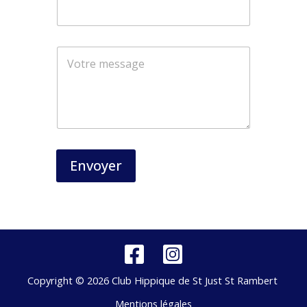
a
i
l
*
*
Envoyer
Copyright © 2026 Club Hippique de St Just St Rambert
Mentions légales