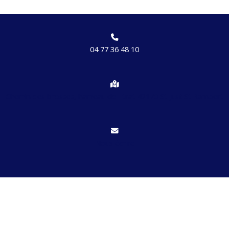
04 77 36 48 10
Chemin des brosses, hameau de Etrat 42170 St Just St Rambert
Nous écrire