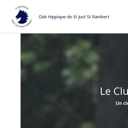
Aller
au
Club Hippique de St Just St Rambert
contenu
Le Cl
Un cl