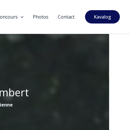
oncours
Photos
Contact
Kavalog
ambert
tienne