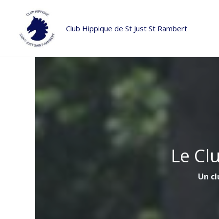
Aller
au
Club Hippique de St Just St Rambert
contenu
Le Cl
Un cl