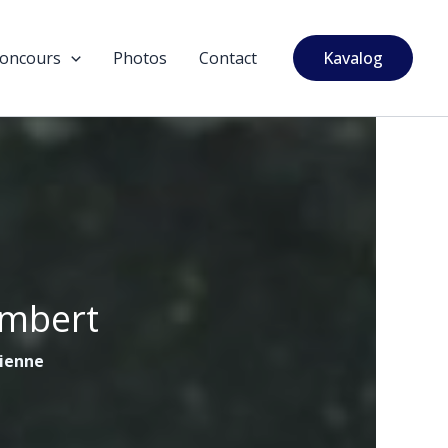
oncours
Photos
Contact
Kavalog
ambert
tienne