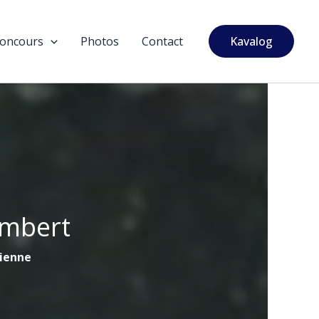
oncours
Photos
Contact
Kavalog
ambert
tienne