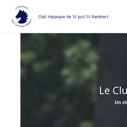
Aller
au
Club Hippique de St Just St Rambert
contenu
Le Cl
Un cl