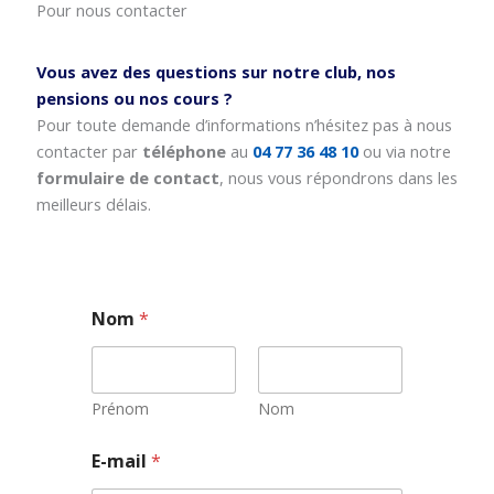
Pour nous contacter
Vous avez des questions sur notre club, nos
pensions ou nos cours ?
Pour toute demande d’informations n’hésitez pas à nous
contacter par
téléphone
au
04 77 36 48 10
ou via notre
formulaire de contact
, nous vous répondrons dans les
meilleurs délais.
Nom
*
Prénom
Nom
E
E-mail
*
-
m