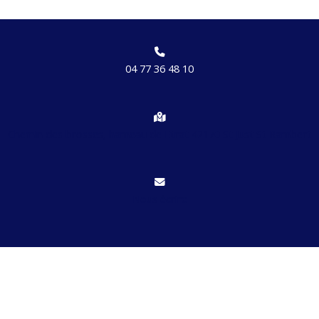
04 77 36 48 10
Chemin des brosses, hameau de Etrat 42170 St Just St Rambert
Nous écrire