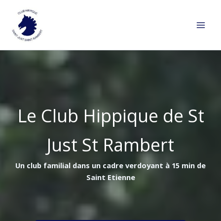
Aller
au
contenu
Le Club Hippique de St
Just St Rambert
Un club familial dans un cadre verdoyant à 15 min de
Saint Etienne