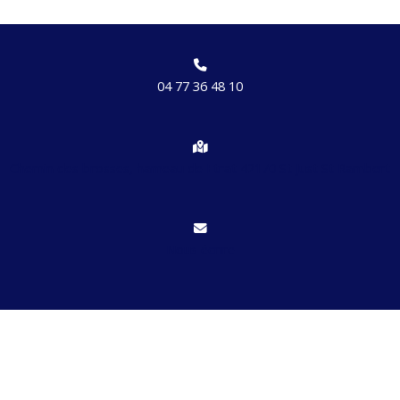
04 77 36 48 10
Chemin des brosses, hameau de Etrat 42170 St Just St Rambert
Nous écrire