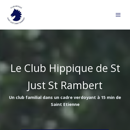
Aller
au
contenu
Le Club Hippique de St
Just St Rambert
Un club familial dans un cadre verdoyant à 15 min de
Saint Etienne