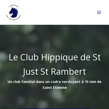
Aller
au
contenu
Le Club Hippique de St
Just St Rambert
Un club familial dans un cadre verdoyant à 15 min de
Saint Etienne