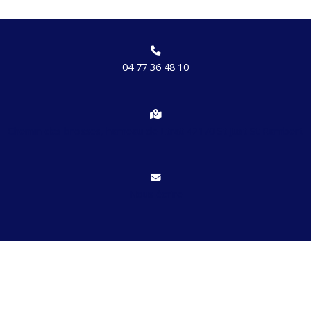
04 77 36 48 10
Chemin des brosses, hameau de Etrat 42170 St Just St Rambert
Nous écrire