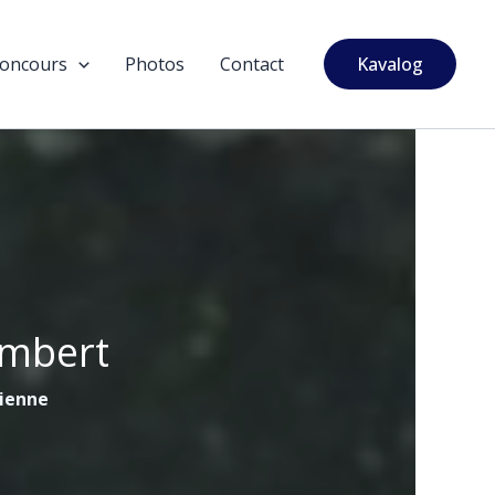
oncours
Photos
Contact
Kavalog
ambert
tienne