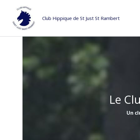
Aller
au
Club Hippique de St Just St Rambert
contenu
Le Cl
Un cl