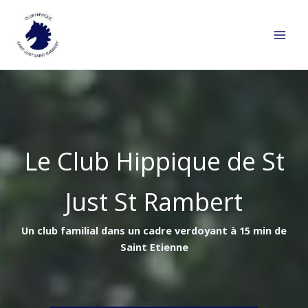
Aller
au
contenu
Le Club Hippique de St
Just St Rambert
Un club familial dans un cadre verdoyant à 15 min de
Saint Etienne