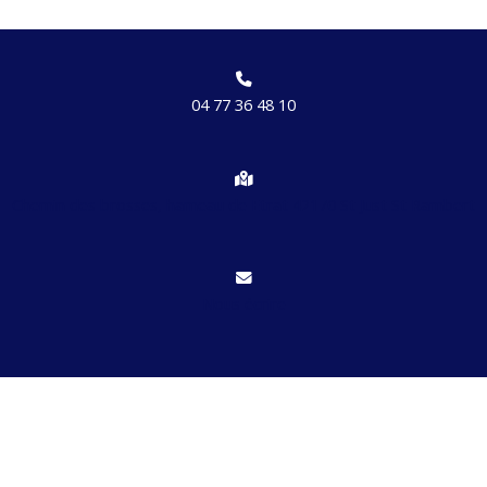
04 77 36 48 10
Chemin des brosses, hameau de Etrat 42170 St Just St Rambert
Nous écrire