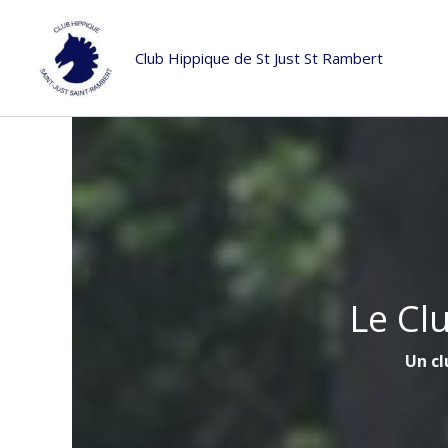
Aller
au
Club Hippique de St Just St Rambert
contenu
Le Cl
Un cl