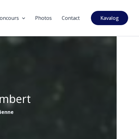
oncours
Photos
Contact
Kavalog
ambert
tienne