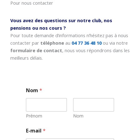
Pour nous contacter
Vous avez des questions sur notre club, nos
pensions ou nos cours ?
Pour toute demande d’informations n’hésitez pas à nous
contacter par
téléphone
au
04 77 36 48 10
ou via notre
formulaire de contact
, nous vous répondrons dans les
meilleurs délais.
Nom
*
Prénom
Nom
E
E-mail
*
-
m