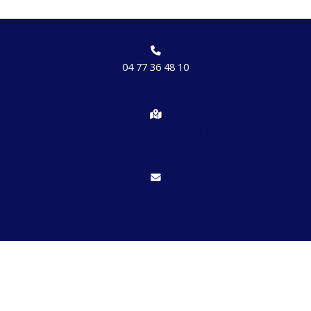
04 77 36 48 10
Chemin des brosses, hameau de Etrat 42170 St Just St Rambert
Nous écrire