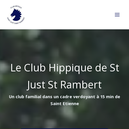
Aller
au
contenu
Le Club Hippique de St
Just St Rambert
Un club familial dans un cadre verdoyant à 15 min de
Saint Etienne